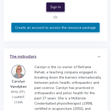
Sign In
Or
Create an account to access the resource package
The instructors
Carolyn is the co-owner of Reframe
Rehab, a teaching company engaged in
breaking down the barriers internationally
Carolyn
between pelvic health, orthopaedics and
Vandyken
pain science. Carolyn has practiced in
BHSc (PT),
orthopaedics and pelvic health for the
CredMDT,
past 37 years. She is a McKenzie
CCMA
Credentialled physiotherapist (1999),
certified in acupuncture (2002), and